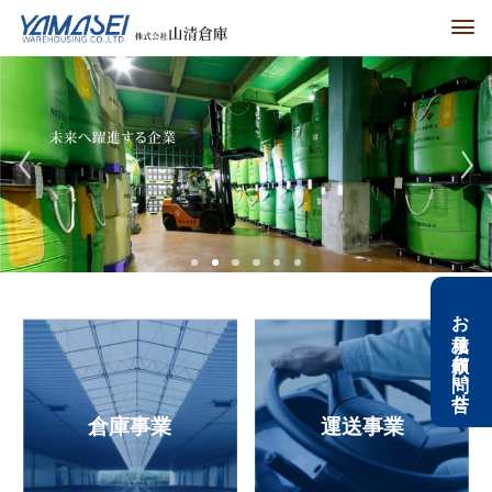
men
Previous
Nex
1
2
3
4
5
6
お見積り依頼
お問い合せ
倉庫事業
運送事業