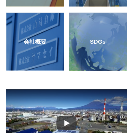
会社概要
SDGs
Play: Keynote (Google I/O '18)