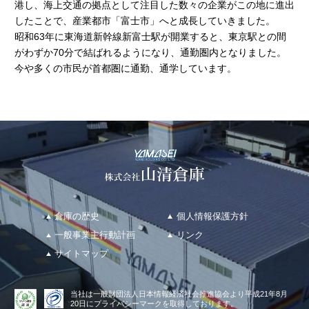
港し、海上交通の拠点として注目した数々の企業がこの地に進出
したことで、産業都市「富士市」へと成長していきました。
昭和63年に東海道新幹線新富士駅が開業すると、東京駅との間
がわずか70分で結ばれるようになり、通勤圏内となりました。
今や多くの市民が首都圏に通勤、通学しています。
倉庫の歴史
個人情報保護方針
一般事業主行動計画
リンク
サイトマップ
当社は
一般財団法人日本情報経済社会推進協会
より
平成21年8月
20日にプライバシーマークを取得しております。