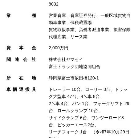
8032
業種
営業倉庫、倉庫証券発行、一般区域貨物自
動車事業、保税蔵置場、
貨物取扱事業、労働者派遣事業、損害保険
代理店業、リース業
資本金
2,000万円
関連会社
株式会社ヤマセイ
富士トラック団地協同組合
所在地
静岡県富士市依田橋120-1
車輌運搬具
トレーラー 10台、ローリー 3台、トラッ
ク大型車 47台、4㌧車 8台、
2㌧車 4台、バン 1台、フォークリフト 29
台、ロールクランプ 10台、
サイドクランプ 6台、ワンツーロード8
台、ピッカーエース2台、
リーチフォーク 1台 （令和7年10月29日